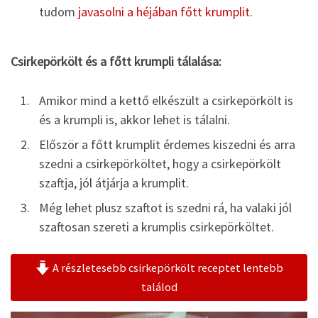
tudom
javasolni a héjában főtt krumplit.
Csirkepörkölt és a főtt krumpli tálalása:
Amikor mind a kettő elkészült a csirkepörkölt is
és a krumpli is, akkor lehet is tálalni.
Először a főtt krumplit érdemes kiszedni és arra
szedni a csirkepörköltet, hogy a csirkepörkölt
szaftja, jól átjárja a krumplit.
Még lehet plusz szaftot is szedni rá, ha valaki jól
szaftosan szereti a krumplis csirkepörköltet.
A részletesebb csirkepörkölt receptet lentebb
találod