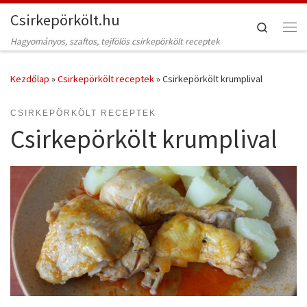
Csirkepörkölt.hu
Skip to content
Search
Me
Hagyományos, szaftos, tejfölös csirkepörkölt receptek
Kezdőlap
»
Csirkepörkölt receptek
»
Csirkepörkölt krumplival
CSIRKEPÖRKÖLT RECEPTEK
Csirkepörkölt krumplival