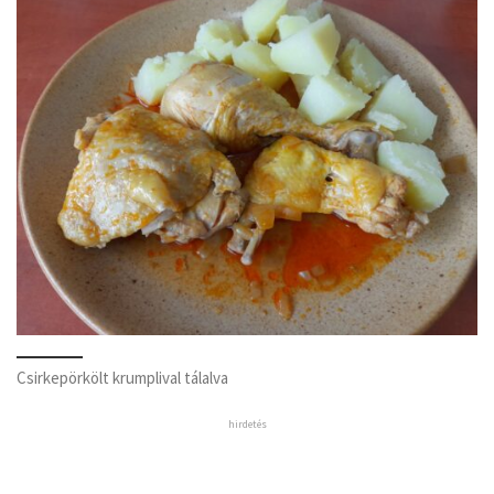
Csirkepörkölt krumplival tálalva
hirdetés