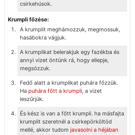
csirkehúsok.
Krumpli főzése:
A krumplit meghámozzuk, megmossuk,
hasábokra vágjuk.
A krumplikat belerakjuk egy fazékba és
annyi vizet öntünk rá, hogy ellepje,
megsózzuk.
Fedő alatt a krumplikat puhára főzzük.
Ha
puhára főtt a krumpli
, a vizet
leszűrjük.
És kész is van a főtt krumpli. ha másfajta
krumplit szeretnél a csirkepörköltöd
mellé, akkor tudom
javasolni a héjában