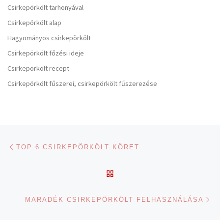
Csirkepörkölt tarhonyával
Csirkepörkölt alap
Hagyományos csirkepörkölt
Csirkepörkölt főzési ideje
Csirkepörkölt recept
Csirkepörkölt fűszerei, csirkepörkölt fűszerezése
Navigálás a bejegyzések között
Previous post
TOP 6 CSIRKEPÖRKÖLT KÖRET
BACK TO POST LIST
Ne
MARADÉK CSIRKEPÖRKÖLT FELHASZNÁLÁSA