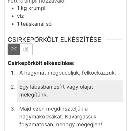
Főtt krumpli hozzávalói
1
kg
krumpli
víz
1
teáskanál
só
CSIRKEPÖRKÖLT ELKÉSZÍTÉSE
Csirkepörkölt elkészítése:
A hagymát megpucoljuk, felkockázzuk.
Egy lábasban zsírt vagy olajat
melegítünk.
Majd ezen megdinszteljük a
hagymakockákat. Kavargassuk
folyamatosan, nehogy megégjen!