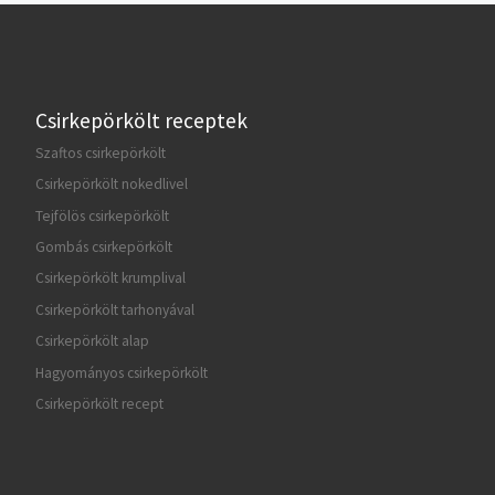
Csirkepörkölt receptek
Szaftos csirkepörkölt
Csirkepörkölt nokedlivel
Tejfölös csirkepörkölt
Gombás csirkepörkölt
Csirkepörkölt krumplival
Csirkepörkölt tarhonyával
Csirkepörkölt alap
Hagyományos csirkepörkölt
Csirkepörkölt recept