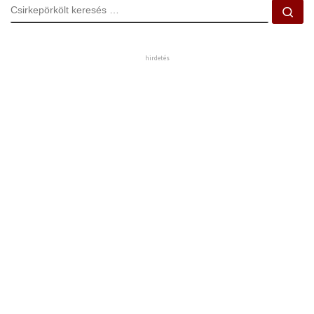
CSIRKEPÖRKÖLT KERESÉS
Csi
hirdetés