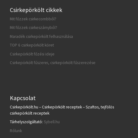
Csirkepörkölt cikkek
Mit főzzek csirkecombból?
Mit főzzek csirkeszárnyból?
Maradék csirkepörkölt felhasználása
TOP 6 csirkepörkölt köret
Csirkepörkölt főzési ideje
Csirkepörkölt fűszerei, csirkepörkölt fűszerezése
Kapcsolat
Csirkepörkölt.hu – Csirkepörkölt receptek – Szaftos, tejfölös
csirkepörkölt receptek
Tárhelyszolgáltató:
Sybell.hu
Rólunk