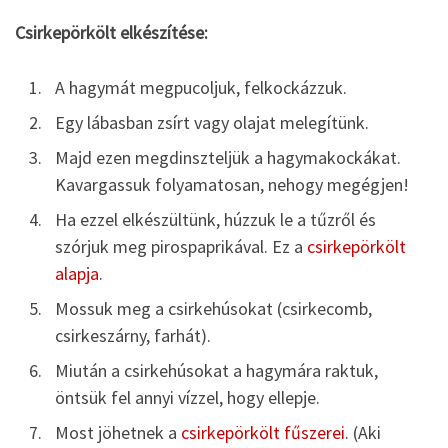
Csirkepörkölt elkészítése:
A hagymát megpucoljuk, felkockázzuk.
Egy lábasban zsírt vagy olajat melegítünk.
Majd ezen megdinszteljük a hagymakockákat.
Kavargassuk folyamatosan, nehogy megégjen!
Ha ezzel elkészültünk, húzzuk le a tűzről és
szórjuk meg pirospaprikával. Ez a
csirkepörkölt
alapja
.
Mossuk meg a csirkehúsokat (csirkecomb,
csirkeszárny, farhát).
Miután a csirkehúsokat a hagymára raktuk,
öntsük fel annyi vízzel, hogy ellepje.
Most jöhetnek a
csirkepörkölt fűszerei
. (Aki