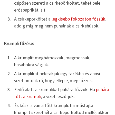
csípősen szereti a csirkepörköltet, tehet bele
erőspaprikát is.)
A csirkepörköltet a
legkisebb fokozaton főzzük
,
addig míg meg nem puhulnak a csirkehúsok.
Krumpli főzése:
A krumplit meghámozzuk, megmossuk,
hasábokra vágjuk.
A krumplikat belerakjuk egy fazékba és annyi
vizet öntünk rá, hogy ellepje, megsózzuk.
Fedő alatt a krumplikat puhára főzzük. Ha
puhára
főtt a krumpli
, a vizet leszűrjük.
És kész is van a főtt krumpli. ha másfajta
krumplit szeretnél a csirkepörköltöd mellé, akkor