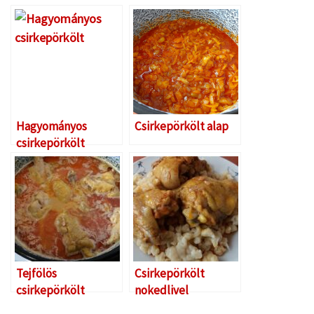
Hagyományos
Csirkepörkölt alap
csirkepörkölt
Tejfölös
Csirkepörkölt
csirkepörkölt
nokedlivel