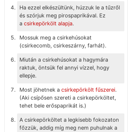
Ha ezzel elkészültünk, húzzuk le a tűzről
és szórjuk meg pirospaprikával. Ez
a
csirkepörkölt alapja
.
Mossuk meg a csirkehúsokat
(csirkecomb, csirkeszárny, farhát).
Miután a csirkehúsokat a hagymára
raktuk, öntsük fel annyi vízzel, hogy
ellepje.
Most jöhetnek a
csirkepörkölt fűszerei
.
(Aki csípősen szereti a csirkepörköltet,
tehet bele erőspaprikát is.)
A csirkepörköltet a legkisebb fokozaton
főzzük, addig míg meg nem puhulnak a