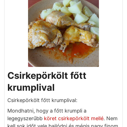
Csirkepörkölt főtt
krumplival
Csirkepörkölt főtt krumplival:
Mondhatni, hogy a főtt krumpli a
legegyszerűbb
köret csirkepörkölt mellé
. Nem
kell sok időt vele bajlódni és mégis nagy finom