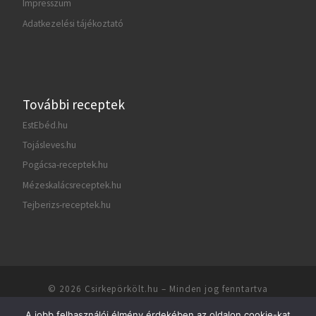
Impresszum
Adatkezelési tájékoztató
További receptek
EstEbéd.hu
Tojásleves.hu
Pogácsa-receptek.hu
Mézeskalácsreceptek.hu
Tejberizs-receptek.hu
© 2026
Csirkepörkölt.hu
– Minden jog fenntartva
Csirkepörkölt.hu
- Csirkepörkölt receptek – Szaftos, tejfölös csirkepörkölt
A jobb felhasználói élmény érdekében az oldalon cookie-kat