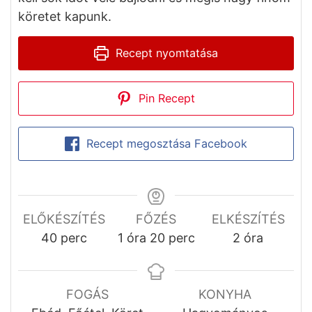
köretet kapunk.
Recept nyomtatása
Pin Recept
Recept megosztása Facebook
ELŐKÉSZÍTÉS
FŐZÉS
ELKÉSZÍTÉS
perc
hour
perc
hours
40
perc
1
óra
20
perc
2
óra
FOGÁS
KONYHA