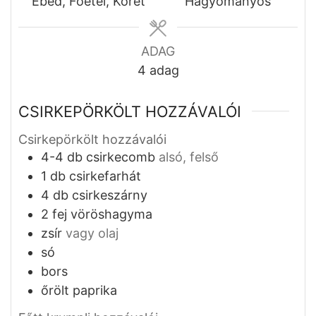
Ebéd, Főétel, Köret
Hagyományos
ADAG
4
adag
CSIRKEPÖRKÖLT HOZZÁVALÓI
Csirkepörkölt hozzávalói
4-4
db
csirkecomb
alsó, felső
1
db
csirkefarhát
4
db
csirkeszárny
2
fej
vöröshagyma
zsír
vagy olaj
só
bors
őrölt paprika